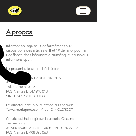
A propos
Information légales : Conformément aux
dispositions des articles 6-III et 19 de la loi pour la
Confiance dans l'économie Numérique, nous vous
informons que :
Le présent site web est édité par :
Merki SARL
50 route de PONT SAINT MARTIN
44120 VERTOU
Tél. : 02 40 80 31 90
RCS Nantes B 347 918 013
SIRET 347 918 013 00033
Le directeur de la publication du site web
"
www.merkipiecespl.fr
" est Erik CLERGET.
Ce site est hébergé par la société Océanet
Technology
34 Boulevard Marechal Juin - 44100 NANTES
RCS Nantes B 408 893 063