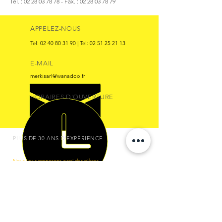
Tel. : 02 28 03 78 78 - Fax. : 02 28 03 78 79
APPELEZ-NOUS
Tel:
02 40 80 31 90
| Tel:
02 51 25 21 13
E-MAIL
merkisarl@wanadoo.fr
HORAIRES D'OUVERTURE
Lun - Ven : 08:30 - 18:00
PLUS DE 30 ANS D'EXPÉRIENCE
Nous vous proposons aussi des pièces
d'origine de toutes marques pour
véhicules industriels .
CONFIDENTIALITE
OÙ NOUS TROUVER
-
A propos
50, route de PONT
SAINT MARTIN -
-
Mentions légales