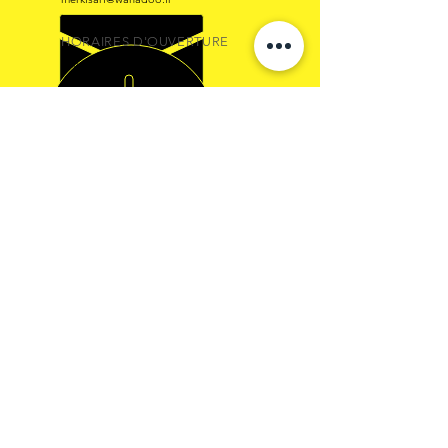
HORAIRES D'OUVERTURE
Lun - Ven : 08:30 - 18:00
PLUS DE 30 ANS D'EXPÉRIENCE
Nous vous proposons aussi des pièces
d'origine de toutes marques pour
véhicules industriels .
CONFIDENTIALITE
OÙ NOUS TROUVER
-
A propos
50, route de PONT
SAINT MARTIN -
-
Mentions légales
44120 VERTOU
-
Contact
© 1988 par Joseph Merki